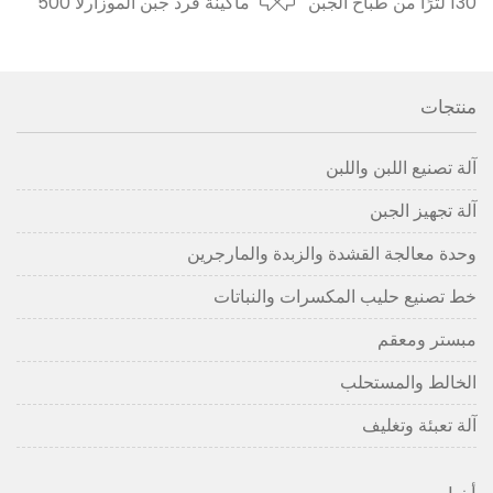
130 لترًا من طباخ الجبن
ماكينة فرد جبن الموزارلا 500
إلى ماليزيا في عام
لتر للعملاء الإيرانيين في فبراير
2023
2022
منتجات
آلة تصنيع اللبن واللبن
آلة تجهيز الجبن
وحدة معالجة القشدة والزبدة والمارجرين
خط تصنيع حليب المكسرات والنباتات
مبستر ومعقم
الخالط والمستحلب
آلة تعبئة وتغليف