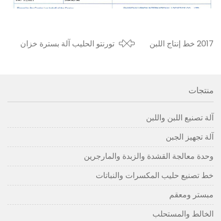
2017 خط إنتاج اللبن
تورنتو الحليب آلة بسترة خزان
الزبادي المبستر على
تخزين تبريد الحليب تم شحنها إلى
نطاق صغير
كندا في 2018
منتجات
آلة تصنيع اللبن واللبن
آلة تجهيز الجبن
وحدة معالجة القشدة والزبدة والمارجرين
خط تصنيع حليب المكسرات والنباتات
مبستر ومعقم
الخالط والمستحلب