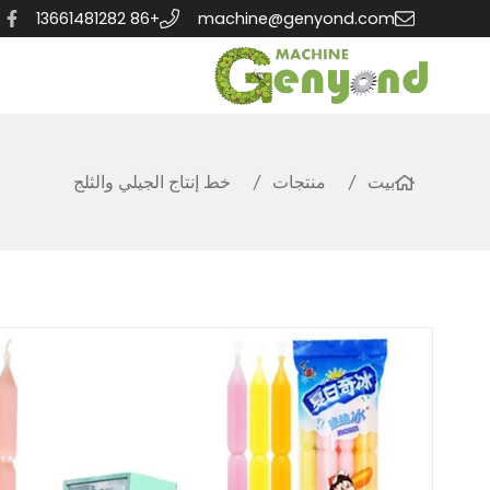
+86 13661481282
machine@genyond.com
بيت
منتجات
خط إنتاج الجيلي والثلج