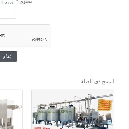
محتوى *
يُقدِّم
المنتج ذي الصلة