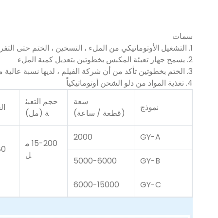
سمات
1. التشغيل الأوتوماتيكي من الملء ، التسخين ، الختم حتى التفريغ
2. يسمح جهاز تعبئة المكبس بخطوتين بتعديل كمية الملء
3. الختم بخطوتين تأكد من أن شركة الفيلم ، لديها نسبة عالية من المنتج النهائي.
4. تغذية المواد من دلو الشحن أوتوماتيكياً
سعة
حجم التعبئ
نموذج
الج
(قطعة / ساعة)
ة (مل)
2000
GY-A
15-200 م
80
ل
5000-6000
GY-B
6000-15000
GY-C