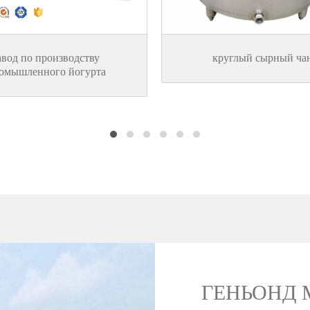
авод по производству
круглый сырный ча
омышленного йогурта
ГЕНЬОНД