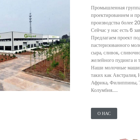
Промышленная групп
проектированием и пр
производства более 20
Сейчас у нас есть 6 з
Предлагаем проект по
пастеризованного моло
сыра, сливок, сливочн
желейного пудинга и т
Наши молочные машины
таких как Австралия,
Африка, Филиппины, Т
Колумбия......
О НАС