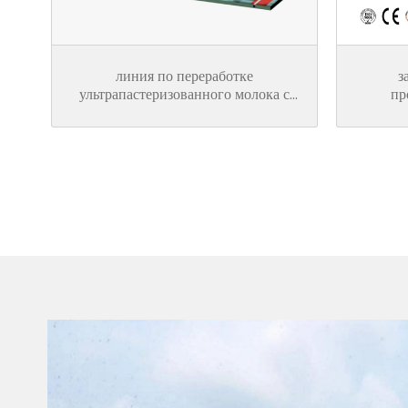
ния
линия по переработке
з
о
ультрапастеризованного молока с
пр
асептической упаковкой