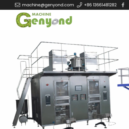
machine@genyond.com
+86 13661481282