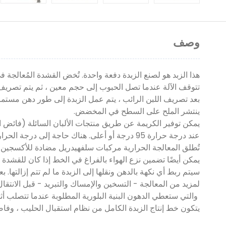
وصف
هذا الزبد هو لصنع الزبدة دفعة واحدة. تُخض القشدة المُعالجة
تتوقف الآلة عندما تصل الحبوب إلى حجم معين ، ثم يتم تصريف 
بعد تصريف اللبن الرائب ، يتم عمل الزبدة إلى طور دهن مستم
ينتشر الملح على السطح في المخضض.
يمكن توفير الكريمة عن طريق منتجات الألبان السائلة (فائض 
عند درجة حرارة 95 درجة أو أعلى. هناك حاجة إلى درجة الحرارة المرتفعة لتدمير الإنزيمات والكائنات الدقيقة التي من شأنها أن تضعف جودة حفظ الزبدة.
تُطلق المعالجة الحرارية مركبات سلفهيدريل مضادة للأكسجين 
يمكن أيضًا تضمين نزع الهواء بالفراغ في الخط إذا كان للقشدة
سيتم ربط أي نكهة بالدهن ونقلها إلى الزبدة ما لم تتم إزالتها. 
لمزيد من المعالجة - التسخين والإمساك والتبريد - قبل الانتقا
والتي ستعطي الدهون البنية البلورية المطلوبة عندما تتصلب أثناء
يتكون خط إنتاج الزبدة الكامل من نظام استقبال الحليب ، وفاصل 