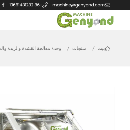
+86 13661481282
machine@genyond.com
بيت
منتجات
وحدة معالجة القشدة والزبدة وال