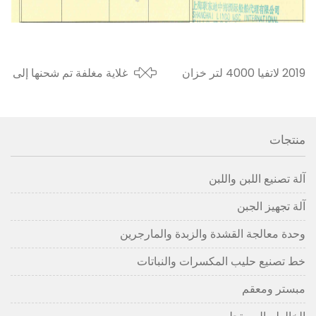
2019 لاتفيا 4000 لتر خزان
غلاية مغلفة تم شحنها إلى
الزبادي الفولاذ المقاوم للصدأ
الولايات المتحدة الأمريكية
الصين خزان الشيخوخة
في عام 2019
منتجات
آلة تصنيع اللبن واللبن
آلة تجهيز الجبن
وحدة معالجة القشدة والزبدة والمارجرين
خط تصنيع حليب المكسرات والنباتات
مبستر ومعقم