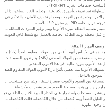
(سلسلة صمامات التبريد Parkers) ،
أسطوانة تصاعدية ، وأجهزة إلكترونية ، وتجاوز الغاز الساخن إذا لز
م الأمر ، وحماية من التجمد ، وصمام تخفيف الأمان ، والتحكم في
درجة حرارة حلقة PID مع محول I / P للأتمتة.
سيتم تصميم النظام لتبريد الأمونيا ويتم توفير المبردات السائلة م
ن قبل محطة توليد الطاقة الخاصة بالعميل مع شفط كافٍ للعودة.
وصف الجهاز / المنتج:
هذا هو في الأساس أنبوب أفقي من الفولاذ المقاوم للصدأ (SS) م
ع سترة مصنوعة من الفولاذ المعدني (MS). يتم تدوير العمود داخ
ل هذا الأنبوب بثورة عالية. في هذا الأنبوب المعدني ،
تستهلك الأمونيا مما يعطي تأثيرًا باردًا لأنبوب الفولاذ المقاوم للصد
أ الموجود بالداخل.
المسافة بين العمود والأنبوب صغيرة نسبيًا ، ويتم ضخ مستحلب ال
مارجرين إلى هذه المساحة. العمود مزود بشفرات مكشطة
وينتشر المستحلب باستمرار على الجدار المبرد للأنبوب الداخلي غي
ر القابل للصدأ ويتم كشطه من خلال الكاشطة. قللت الكاشطة م
ن وجود البلورة