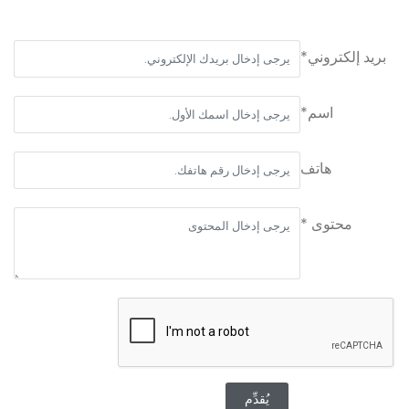
بريد إلكتروني*
اسم*
هاتف
محتوى *
يُقدِّم