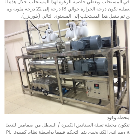
في المستحلب ويعطي خاصية الرغوة لهذا المستحلب. خلال هذه ال
عملية تكون درجة الحرارة حوالي 18 درجة إلى 22 درجة مئوية وم
ن ثم ينتقل هذا المستحلب إلى المستوى التالي (بلوريزر).
محطة وقود
تتكون محطة تعبئة الصناديق الكبيرة / السطل من صمامين للتعبئ
ة وميزانين إلكترونيين يتم التحكم فيهما بواسطة نظام كمبيوتر PL