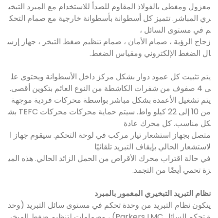
معزول ومغطى بالفولاذ المقاوم للصدأ للاستخدام مع المبرد التبخي
ري المباشر. تتميز كل أسطوانة بأسطوانة خارجية مع صمام التحك
م في مستوى السائل ،
زجاج الرؤية ، صمام الأمان ، صمام تنظيم ضغط التبخر ، جهاز إرس
ال الضغط الإلكتروني ومقياس الضغط.
يتم تثبيت كل عمود دوار بشكل مركز داخل الأسطوانة ويحتوي عل
ى 4 صفوف من شفرات الكاشطة من النوع العائم بتكوين أقصى.
يتم تشغيل الأعمدة بشكل مباشر بواسطة محركات فردية موجهة
من 10 إلى 22 كيلو واط. سيتم حماية محركات محركات TEFC بش
كل مناسب. كل محرك عادة
متصل بجهاز استشعار تيار مركب في لوحة التحكم. سيقوم جهاز ا
لاستشعار الحالي بإيقاف التبريد تلقائيًا
في حالة اقتراب محرك الأقراص من الحمل الزائد الحالي. هذه المي
زة تحمي أيضًا من التجمد.
نظام التبريد التبخيري المغمور بالمبرد
يتكون نظام التبريد من وحدة تحكم في مستوى سائل التبريد (وحد
ة تحكم السائل Parkers LMC) ، وصمامات لتنظيم ضغط المبخر