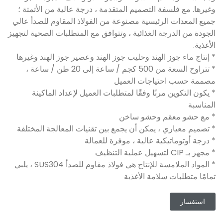
وغيرها. مع فلسفة التصميم المتقدمة ، درجة عالية من الأتمتة ؛
جميع المعدات الرئيسية مصنوعة من الفولاذ المقاوم للصدأ عالي
الجودة من الدرجة الغذائية ، وتتوافق مع المتطلبات الصحية لتجهيز
الأغذية.
* إنتاج ماء جوز الهند وحليب جوز الهند وعصير جوز الهند وغيرها
* تتراوح السعة من 500 كجم / ساعة إلى 20 طن / ساعة ،
مصممة حسب احتياجات العميل
* يكون التكوين مرنًا وفقًا لمتطلبات العميل لإعداد الماكينة
المناسبة
* مع حشو معقم وحشو ساخن
* تصميم معياري ، يمكن أن يجمع بين تقنيات المعالجة المختلفة
* درجة أوتوماتيكية عالية ، موفرة للعمالة
* مجهز بـ CIP لتسهيل عملية التنظيف
* المواد الملامسة للإنتاج هي فولاذ مقاوم للصدأ SUS304 ، يلبي
تمامًا متطلبات سلامة الأغذية
استفسار