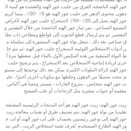
جوز الهند الناضجة. الفرق بين حليب جوز الهند والقشدة هو كمية ال
دهون. محتوى الدهن في حليب جوز الهند هو 5٪ -20٪ ، بينما كريم
جوز الهند يصل إلى 20٪ -50٪. لاستخراج حليب جوز الهند لأغراض
التصنيع الصناعي ، تمر ثمار جوز الهند الناضجة من خلال التقشير و
التقشير. ثم يتم إرسال قطع الحبوب إلى قواطع ومطاحن ذات نطا
ق صناعي. بعد ذلك ، تنتقل نواة جوز الهند المبشورة إلى سلسلة م
ن أدوات الاستخلاص اللولبية لاستخراج حليب جوز الهند. ثم يتم خل
ط النواة المتبقية من هذه المكبس الأول بالماء قبل ضغطها مرة أ
خرى لزيادة إنتاجية الاستخلاص. بعد الاستخراج ، يتم ترشيح حليب
جوز الهند لإزالة الملوثات الكبيرة. يمكن بعد ذلك توحيدها إلى مستو
ى محدد مسبقًا من الدهون وخلطها مع مكونات أخرى. أخيرًا ، حلي
ب جوز الهند متجانس ، منزوع الغازات ، مبستر ومعبأ في أكياس
معقمة أو عبوات صغيرة مثل الزجاجات أو علب الصفيح.
زيت جوز الهند: زيت جوز الهند هو أحد المنتجات الرئيسية المشتقة
تقليديا من نواة جوز الهند. يتم تصنيف طرق أو تقنيات معالجة زيت
جوز الهند إلى نوعين رئيسيين يعتمدان على لب جوز الهند أو لب ج
وز الهند الطازج المستخدم. تُعرف تقنية استخلاص الزيت ، التي تبد