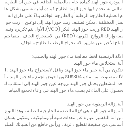
أ ببودرة جوز الهند كمادة خام ، بالعملية الجافة. في حين أن الطريق
ة التي تستخدم فيها جوز الهند الطازج كمادة أولية تسمى بشكل عا
م العملية الطازجة الرطبة أو الطازجة الجافة. بناءً على طرق الف
صل المختلفة ، يمكن تصنيف زيت جوز الهند إلى نوعين - زيت جو
ز الهند RBD وزيت جوز الهند البكر (VCO). الأول يتم تكريره وتبيي
ضه وإزالة الروائح الكريهة (RBD) من الاستخراج الجاف ، بينما يتم
إنتاج الأخير عن طريق الاستخراج الرطب الطازج والجاف.
الآلة الرئيسية لخط معالجة ماء جوز الهند والحليب:
آلة استخلاص ماء جوز الهند
تتكون من آلة حفر ماء جوز الهند وناقل لاستخراج ماء جوز الهند ، ا
لآلة مصنوعة من مادة SUS304 وبها حوض لجمع ماء جوز الهند. ، أ
حد المشغلين يحمل جوز الهند ويوجه عين جوز الهند إلى المثقاب لل
حصول على الماء ثم يصب ماء جوز الهند في وعاء تجميع المياه.
آلة إزالة الرطوبة من جوز الهند
آلة إزالة جوز الهند هي لإزالة الصدمة الخارجية الصلبة ، وهذا النوع
من آلة التقشير عبارة عن معدات شبه أوتوماتيكية ، وتتكون بشكل
أساسي من صفيحة تقطيع دائرية ، ورأس قاطع من السبائك الصلب