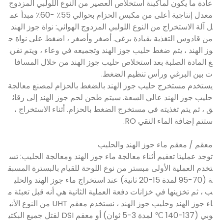
عادة ما يكون لماكينة استخلاص العصير من النوع اللولبي المزدوج
معدل إنتاجية أعلى من مكبس الحزام بحوالي 55٪ -60٪ مبدأ عم
ل آلة الاستخراج من النوع اللولبي المزدوج الهوائي: نواة جوز الهند
من قادوس التغذية بقيادة برغي. أصغر وأصغر ، اضغط على نواة ج
وز الهند ، يتم ضغط حليب جوز الهند وتجميعه في وعاء ، ويتم تفري
غ المادة الصلبة بعد استخلاص حليب جوز الهند من خلال المسافا
ت بين البرغي ورأس تنظيم الضغط.
يستخدم مستخرج حليب جوز الهند بالضغط بالحزام لمصنع معالجة
حليب جوز الهند عالي السعة. سيتم طحن لحم جوز الهند إلى رقائ
ق ، ثم يتم تغذيته في مستخرج الضغط بالحزام. أثناء الاستخراج ،
ستتم إضافة الماء النقي RO.
معقم / معقم ماء جوز الهند والحليب
توجد عمليتا تعقيم أثناء معالجة ماء جوز الهند ومعالجة الحليب: تس
تخدم العملية الأولى مبستر من نوع اللوحة للقيام بالبسترة المسبق
ة (70-95 لمدة 15-20 ثانية) عند استخراج ماء جوز الهند والحلي
ب ، ثم تخزينها في خزانات دفعة العملية الثانية هي أنه قبل تعبئة م
اء جوز الهند وحليب جوز الهند ، نستخدم معقم UHT من النوع الأنب
وبي (137-140 ℃ لمدة 3-5 ثوانٍ) أو معقم DSI لقتل جميع البكتي