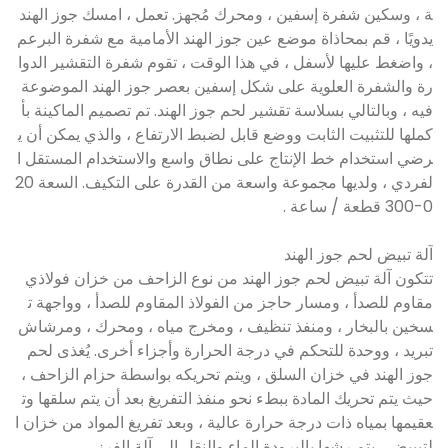
ة ، وسكين شفرة إسفين ، ومحرك مُجهز. تعمل ، امسك جوز الهند
يدويًا ، قم بمحاذاة موضع عين جوز الهند الأمامية مع شفرة البرعم
، واضغط عليها لأسفل ، في هذا الوقت ، تقوم شفرة التقشير الدوا
رة والشفرة العلوية على شكل إسفين بعصر جوز الهند الموضوعة
فيه ، وبالتالي بسلاسة تقشير لحم جوز الهند. تم تصميم الماكينة بأ
كملها للتثبيت الثابت ووضع قابل لضبط الارتفاع ، والذي يمكن أن ي
رضي استخدام خط الإنتاج على نطاق واسع والاستخدام المستقل ا
لفردي ، ولديها مجموعة واسعة من القدرة على التكيف. السعة 20
0-300 قطعة / ساعة .
آلة تبيض لحم جوز الهند
تتكون آلة تبيض لحم جوز الهند من نوع الزاحف من خزان فولاذي
مقاوم للصدأ ، ومسار حاجز من الفولاذ المقاوم للصدأ ، وواجهة ت
سخين بالبخار ، ومنفذ تنظيف ، ومخرج مياه ، ومحرك ، ومرشاش
تبريد ، ووحدة للتحكم في درجة الحرارة وأجزاء أخرى. يُغذى لحم
جوز الهند في خزان السلق ، ويتم تحريكه بواسطة حزام الزاحف ،
حيث يتم تحريك المادة ببطء نحو منفذ التفريغ بعد أن يتم سلقها وت
عقيمها بمياه ذات درجة حرارة عالية ، وبعد تفريغ المواد من خزان ا
لتبييض ، يتم رشها بالبرودة الماء والنقل إلى آلة الفرز.