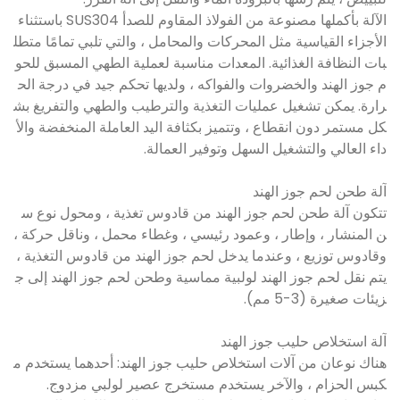
الآلة بأكملها مصنوعة من الفولاذ المقاوم للصدأ SUS304 باستثناء
الأجزاء القياسية مثل المحركات والمحامل ، والتي تلبي تمامًا متطل
بات النظافة الغذائية. المعدات مناسبة لعملية الطهي المسبق للحو
م جوز الهند والخضروات والفواكه ، ولديها تحكم جيد في درجة الح
رارة. يمكن تشغيل عمليات التغذية والترطيب والطهي والتفريغ بش
كل مستمر دون انقطاع ، وتتميز بكثافة اليد العاملة المنخفضة والأ
داء العالي والتشغيل السهل وتوفير العمالة.
آلة طحن لحم جوز الهند
تتكون آلة طحن لحم جوز الهند من قادوس تغذية ، ومحول نوع س
ن المنشار ، وإطار ، وعمود رئيسي ، وغطاء محمل ، وناقل حركة ،
وقادوس توزيع ، وعندما يدخل لحم جوز الهند من قادوس التغذية ،
يتم نقل لحم جوز الهند لولبية مماسية وطحن لحم جوز الهند إلى ج
زيئات صغيرة (3-5 مم).
آلة استخلاص حليب جوز الهند
هناك نوعان من آلات استخلاص حليب جوز الهند: أحدهما يستخدم م
كبس الحزام ، والآخر يستخدم مستخرج عصير لولبي مزدوج.