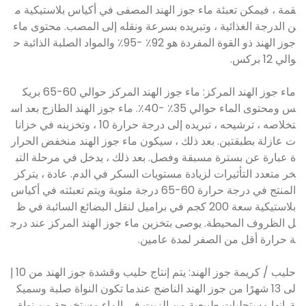
قمة ، فيمكن تعبئة ماء جوز الهند المصفى في أكياس بلاستيكية م
ن الدرجة الغذائية ، وتبريده بسرعة ونقله إلى المصب. محتوى ماء
جوز الهند ذو القوة المفردة هو 92٪ -95٪ والمواد الصلبة الذائبة ح
والي 12 بركس.
ماء جوز الهند المركز: ماء جوز الهند المركز حوالي 60-65 بريك
س ومحتوى الماء حوالي 35٪ -40٪. ماء جوز الهند الطازج بعد اس
تخلاصه ، ترشيحه ، تبريده إلى درجة حرارة 10 ، وتخزينه في خزانا
ت عازلة بطبقتين. بعد ذلك ، سيكون ماء جوز الهند منخفض الحرار
ة عبارة عن بسترة مسبقة وفصل. بعد ذلك ، يدخل في مرحلة التب
خر متعدد التأثيرات لزيادة مستويات السكر في الدم. عادة ، يتركز
المنتج في درجة حرارة 60-65 درجة مئوية ويتم تعبئته في أكياس
بلاستيكية سعة 200 كجم في براميل لنقل البضائع السائبة في ظ
ل الظروف المحيطة. يوصى بتخزين ماء جوز الهند المركز عند درج
ة حرارة أقل من الصفر لمدة عامين.
حليب / كريمة جوز الهند: يتم إنتاج حليب وقشدة جوز الهند من 10 إ
لى 13 شهرًا من جوز الهند الناضج عندما تكون النواة صلبة وسميك
ة. إنها مستحلبات طبيعية من الزيت في الماء مستخرجة من نواة