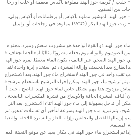
- حليب / كريمة جوز الهند مملوءة بأكياس معقمة أو علب أو زجا
جات من الصفيح.
- جوز الهند المبشور مملوء بأكياس أو برطمانات أو أكياس بولي.
- زيت جوز الهند البكر (VCO) مملوءة في زجاجات أو براميل.
ماء جوز الهند ذو القوة الواحدة هو مشروب منعش ومبرد. محتواه
من الصوديوم والبوتاسيوم يجعله مشروبًا مثاليًا لمعالجة الجفاف. ف
ي جوز الهند الصحي غير التالف ، يكون الماء معقمًا. ثمرة جوز الهن
د الطازج بعد التجفيف وإزالة القشرة ، ثم استخدم إبرة واحدة لثق
ب ثقب واحد في جوز الهند لاستخراج ماء جوز الهند. بعد الاستخراج
، يتم ترشيح ماء جوز الهند. يمكن إجراء الترشيح باستخدام مرشح ق
ماش مزدوج. هذا مهم بشكل خاص لماء جوز الهند الناضج ، حيث أ
ن ألياف القشرة الجافة والأوساخ من قشرة المكسرات الناضجة ي
مكن أن تدخل بسهولة إلى ماء جوز الهند أثناء الاستخراج. بعد التر
شيح ، يتم تبريد ماء جوز الهند بسرعة لتأخير أي تفاعلات تدهور. ثم
يتم إرسالها للفصل والتجانس وإزالة الغاز والبسترة اللاحقة والتعبئ
ة المعقمة.
إذا تم استخراج ماء جوز الهند في مكان بعيد عن موقع التعبئة المع