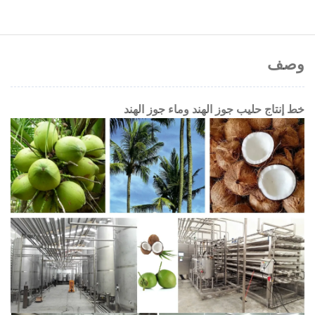
وصف
خط إنتاج حليب جوز الهند وماء جوز الهند