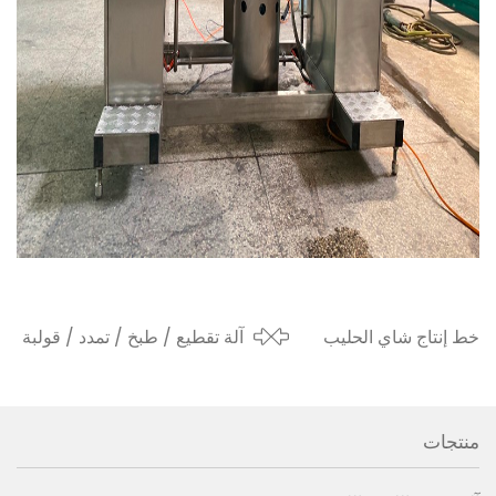
خط إنتاج شاي الحليب
آلة تقطيع / طبخ / تمدد / قولبة
لعملاء ماليزيا في عام
جبن الموزاريلا للعميل الجزائري
2019
منتجات