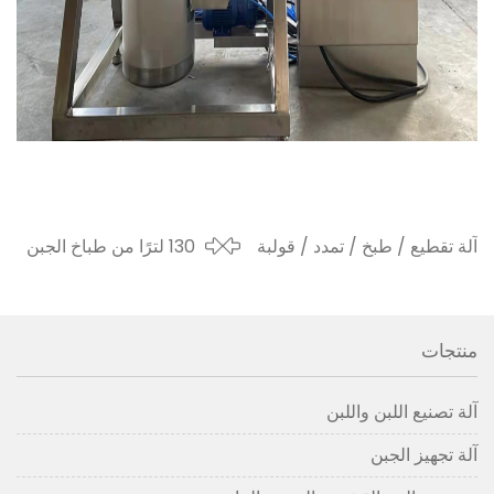
آلة تقطيع / طبخ / تمدد / قولبة
130 لترًا من طباخ الجبن
جبن الموزاريلا للعميل الجزائري
إلى ماليزيا في عام
2022
منتجات
آلة تصنيع اللبن واللبن
آلة تجهيز الجبن