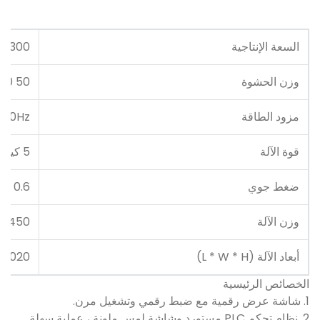
السعة الإنتاجية
2300 كوب / ساعة
وزن الحشوة
50 500 مل / كوب
مزود الطاقة
/ 50Hz
قوة الآلة
5 كيلو واط
ضغط جوي
0.6 ميجا باسكال
وزن الآلة
450 كجم
أبعاد الآلة (L * W * H)
1020 × 1020 × 1500
الخصائص الرئيسية
1. شاشة عرض رقمية مع ضبط رقمي وتشغيل مرن.
2. نظام تحكم PLC مستورد وشاشة لمس ملونة ، عملية سهلة.