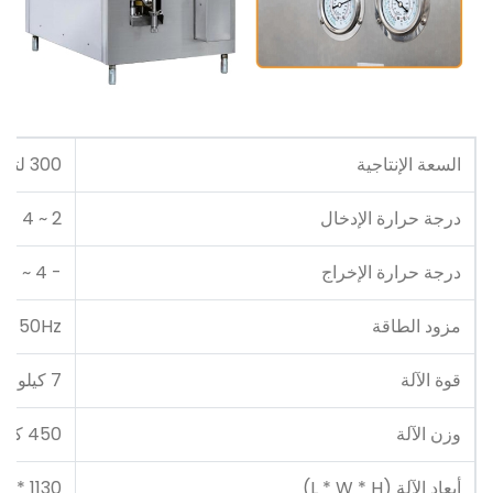
السعة الإنتاجية
300 لتر / ساعة
درجة حرارة الإدخال
2 ~ 4 ℃
درجة حرارة الإخراج
- 4 ~ -5 ℃
مزود الطاقة
 / 50Hz
قوة الآلة
7 كيلو واط
وزن الآلة
450 كجم
أبعاد الآلة (L * W * H)
1130 * 760 * 1530 ملم