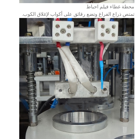
محطة غطاء فيلم احباط
تمتص ذراع الفراغ وتضع رقائق على أكواب لإغلاق الكوب.