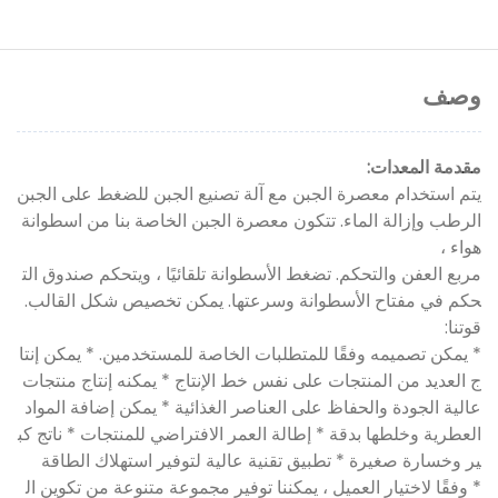
وصف
مقدمة المعدات:
يتم استخدام معصرة الجبن مع آلة تصنيع الجبن للضغط على الجبن
الرطب وإزالة الماء. تتكون معصرة الجبن الخاصة بنا من اسطوانة
هواء ،
مربع العفن والتحكم. تضغط الأسطوانة تلقائيًا ، ويتحكم صندوق الت
حكم في مفتاح الأسطوانة وسرعتها. يمكن تخصيص شكل القالب.
قوتنا:
* يمكن تصميمه وفقًا للمتطلبات الخاصة للمستخدمين. * يمكن إنتا
ج العديد من المنتجات على نفس خط الإنتاج * يمكنه إنتاج منتجات
عالية الجودة والحفاظ على العناصر الغذائية * يمكن إضافة المواد
العطرية وخلطها بدقة * إطالة العمر الافتراضي للمنتجات * ناتج كب
ير وخسارة صغيرة * تطبيق تقنية عالية لتوفير استهلاك الطاقة
* وفقًا لاختيار العميل ، يمكننا توفير مجموعة متنوعة من تكوين ال