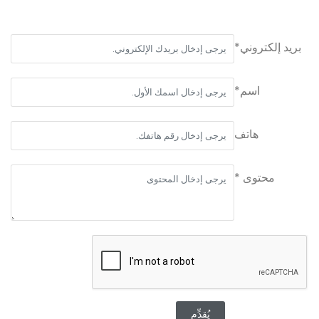
بريد إلكتروني*
اسم*
هاتف
محتوى *
يُقدِّم