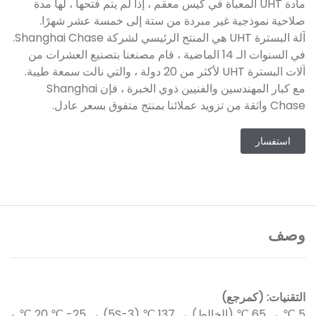
مادة UHT المعبأة في كيس معقم ، إذا لم يتم فتحها ، لها مدة
صلاحية نموذجية غير مبردة من ستة إلى خمسة عشر شهرًا.
آلة البسترة UHT هي المنتج الرئيسي لشركة Shanghai Chase.
في السنوات الـ 14 الماضية ، قام مصنعنا بتصنيع العشرات من
آلات البسترة UHT لأكثر من 20 دولة ، والتي نالت سمعة طيبة.
مع كبار المهندسين والفنيين ذوي الخبرة ، فإن Shanghai
Chase واثقة من تزويد عملائنا بمنتج متفوق بسعر عادل.
استفسار
وصف
التقنيات: (كمرجع)
5 ℃ → 65 ℃ (الخالط) → 137 ℃ (3-5S) → 20 ℃ -25 ℃. ي