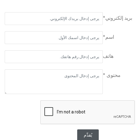
بريد إلكتروني*
اسم*
هاتف
محتوى *
يُقدِّم