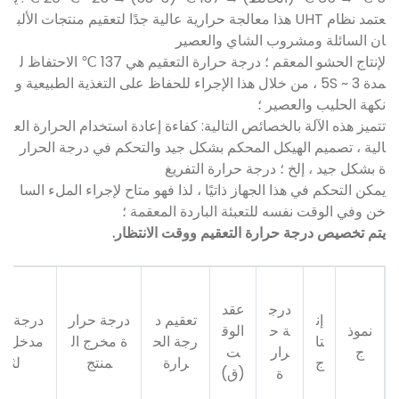
عتمد نظام UHT هذا معالجة حرارية عالية جدًا لتعقيم منتجات الألب
ان السائلة ومشروب الشاي والعصير
لإنتاج الحشو المعقم ؛ درجة حرارة التعقيم هي 137 ℃ الاحتفاظ ل
مدة 3 ~ 5S ، من خلال هذا الإجراء للحفاظ على التغذية الطبيعية و
نكهة الحليب والعصير ؛
تتميز هذه الآلة بالخصائص التالية: كفاءة إعادة استخدام الحرارة الع
الية ، تصميم الهيكل المحكم بشكل جيد والتحكم في درجة الحرار
ة بشكل جيد ، إلخ ؛ درجة حرارة التفريغ
يمكن التحكم في هذا الجهاز ذاتيًا ، لذا فهو متاح لإجراء الملء السا
خن وفي الوقت نفسه للتعبئة الباردة المعقمة ؛
يتم تخصيص درجة حرارة التعقيم ووقت الانتظار.
درج
عقد
إن
تعقيم د
درجة حرار
درجة حر
نموذ
ة ح
الوق
تا
رجة الح
ة مخرج ال
مدخل مي
ج
رار
ت
ج
رارة
منتج
لثلج
ة
(ق)