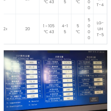
43 ℃
5
℃
0
T-4
0
5
LG-
105 ~ 1
4-1
5
0
≤2 ℃
20
UH
43 ℃
5
℃
0
T-5
0