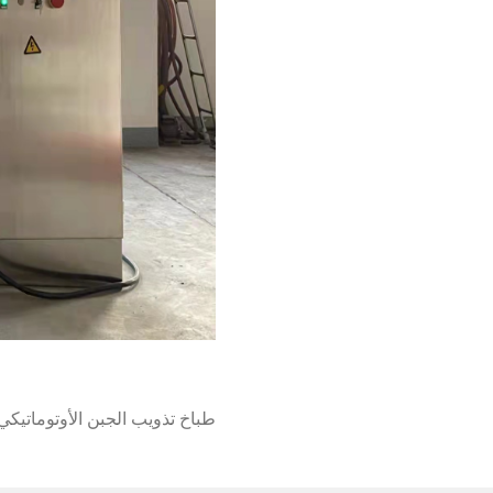
طباخ تذويب الجبن الأوتوماتيكي 300 لتر يتم شحنه إلى الفلب