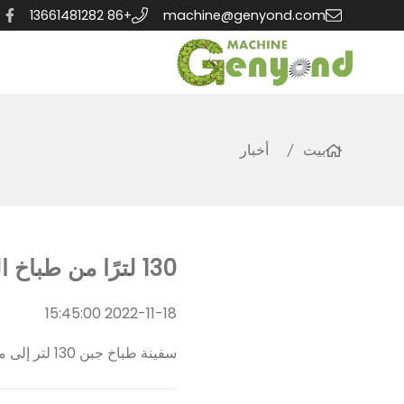
+86 13661481282
machine@genyond.com
بيت
أخبار
130 لترًا من طباخ الجبن إلى ماليزيا في عام 2022
2022-11-18 15:45:00
سفينة طباخ جبن 130 لتر إلى ماليزيا