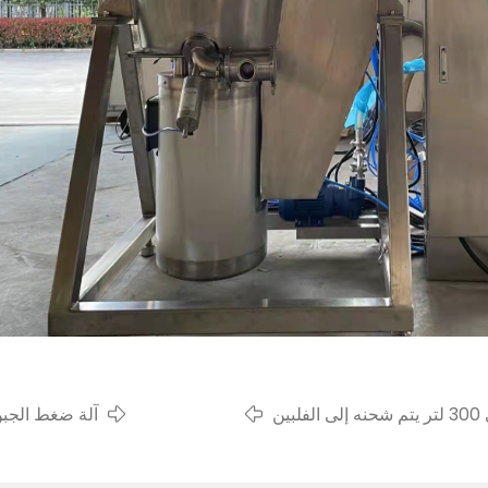
ين
آلة ضغط الجبن ل