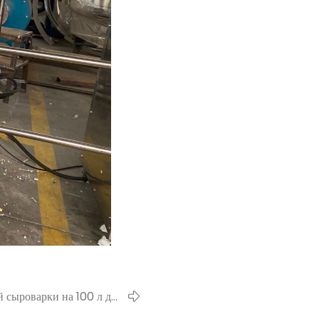
 сыроварки на 100 л для
илиппинах в мае 2020 г.