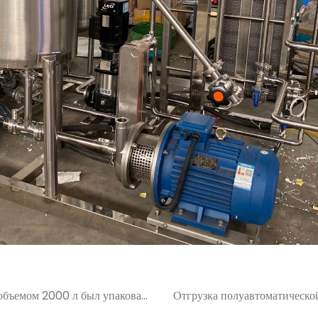
объемом 2000 л был упакован
Отгрузка полуавтоматической
еле 2019 г.
покупателя на Ф