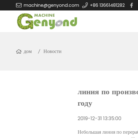
machine@genyond.com
+86 13661481282
дом
Новости
линия по произв
году
2019-12-31 13:35:00
Небольшая линия по перераб