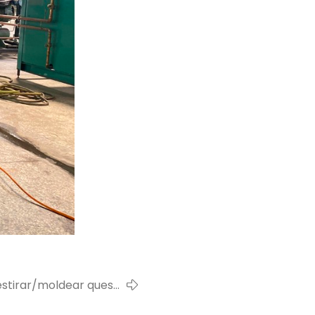
estirar/moldear queso
ara cliente de Argelia