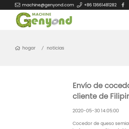
machine@genyond.com
+86 13661481282
hogar
noticias
Envío de coced
cliente de Fili
2020-05-30 14:05:00
Cocedor de queso semiauto