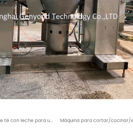
e té con leche para un
Máquina para cortar/cocinar/
 2019
mozzarella p