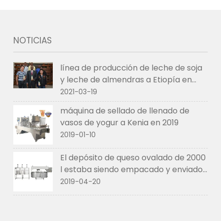
NOTICIAS
línea de producción de leche de soja
y leche de almendras a Etiopía en
2021
2021-03-19
máquina de sellado de llenado de
vasos de yogur a Kenia en 2019
2019-01-10
El depósito de queso ovalado de 2000
l estaba siendo empacado y enviado
a EE. UU. en abril de 2019
2019-04-20