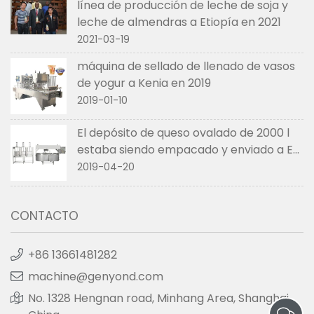
línea de producción de leche de soja y
leche de almendras a Etiopía en 2021
2021-03-19
máquina de sellado de llenado de vasos
de yogur a Kenia en 2019
2019-01-10
El depósito de queso ovalado de 2000 l
estaba siendo empacado y enviado a EE.
UU. en abril de 2019
2019-04-20
CONTACTO
+86 13661481282
machine@genyond.com
No. 1328 Hengnan road, Minhang Area, Shanghai,