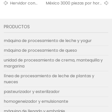
Hervidor con
México 3000 piezas por hora
camisa enviado
línea de producción de
a EE. UU. en 2019
helados de copa y cono en
2022
PRODUCTOS
máquina de procesamiento de leche y yogur
máquina de procesamiento de queso
unidad de procesamiento de crema, mantequilla y
margarina
línea de procesamiento de leche de plantas y
nueces
pasteurizador y esterilizador
homogeneizador y emulsionante
máquina de llenado y embalaje