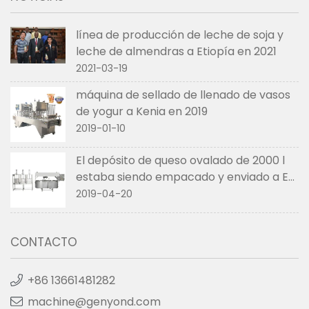
línea de producción de leche de soja y
leche de almendras a Etiopía en 2021
2021-03-19
máquina de sellado de llenado de vasos
de yogur a Kenia en 2019
2019-01-10
El depósito de queso ovalado de 2000 l
estaba siendo empacado y enviado a EE.
UU. en abril de 2019
2019-04-20
CONTACTO
+86 13661481282
machine@genyond.com