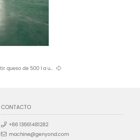
ir queso de 500 l a un
nte en Filipinas en 2022
CONTACTO
+86 13661481282
machine@genyond.com