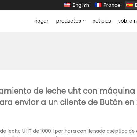
English
France
hogar
productos
noticias
sobre n
samiento de leche uht con máquina 
para enviar a un cliente de Bután en
e leche UHT de 1000 l por hora con llenado aséptico de ca