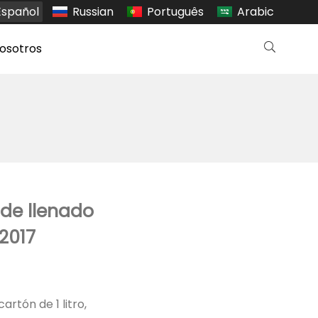
Español
Russian
Português
Arabic
osotros
de llenado
 2017
rtón de 1 litro,