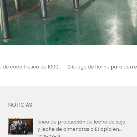
a de coco fresca de 1000
Entrega de horno para derret
2
clie
NOTICIAS
línea de producción de leche de soja
y leche de almendras a Etiopía en
2021
2021-03-19