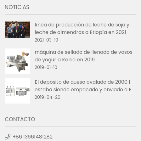
NOTICIAS
línea de producción de leche de soja y
leche de almendras a Etiopía en 2021
2021-03-19
máquina de sellado de llenado de vasos
de yogur a Kenia en 2019
2019-01-10
El depósito de queso ovalado de 2000 l
estaba siendo empacado y enviado a EE.
UU. en abril de 2019
2019-04-20
CONTACTO
+86 13661481282