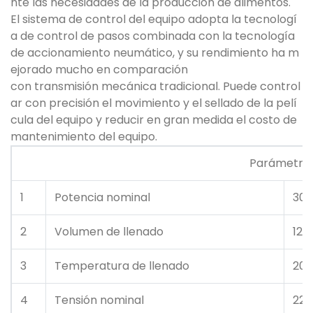
nte las necesidades de la producción de alimentos.
El sistema de control del equipo adopta la tecnologí
a de control de pasos combinada con la tecnología
de accionamiento neumático, y su rendimiento ha m
ejorado mucho en comparación
con transmisión mecánica tradicional. Puede control
ar con precisión el movimiento y el sellado de la pelí
cula del equipo y reducir en gran medida el costo de
mantenimiento del equipo.
Parámetros técnicos 
1
Potencia nominal
30k
2
Volumen de llenado
125
3
Temperatura de llenado
20-
4
Tensión nominal
220