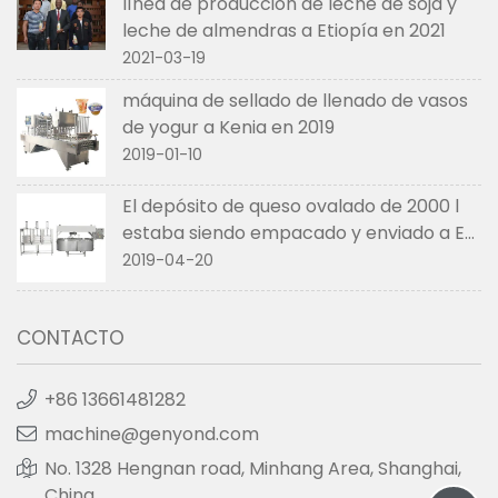
línea de producción de leche de soja y
leche de almendras a Etiopía en 2021
2021-03-19
máquina de sellado de llenado de vasos
de yogur a Kenia en 2019
2019-01-10
El depósito de queso ovalado de 2000 l
estaba siendo empacado y enviado a EE.
UU. en abril de 2019
2019-04-20
CONTACTO
+86 13661481282
machine@genyond.com
No. 1328 Hengnan road, Minhang Area, Shanghai,
China