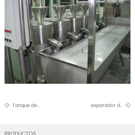
Tanque de
separador de
almacenamiento de
grasa/crema de
enfriamiento de leche de la
leche tipo disco
máquina pasteurizadora de
3000l/hora para
PRODUCTOS
leche de Toronto enviado a
cliente egipcio en