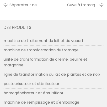
Séparateur de
Cuve à fromage
crème/graisse de lait à
ronde de 700l
disque 3000l/heure au client
vers l'australie fin
égyptien en 2018
2021
DES PRODUITS
machine de traitement du lait et du yaourt
machine de transformation du fromage
unité de transformation de crème, beurre et
margarine
ligne de transformation du lait de plantes et de noix
pasteurisateur et stérilisateur
homogénéisateur et émulsifiant
machine de remplissage et d'emballage