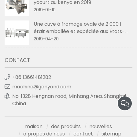
yaourt au kenya en 2019
2019-01-10
Une cuve à fromage ovale de 2 000 l
était emballée et expédiée aux États-
Unis en avril 2019
2019-04-20
CONTACT
+86 13661481282
machine@genyond.com
No. 1328 Hengnan road, Minhang Area, Shanghai,
China
maison
des produits
nouvelles
à propos de nous
contact
sitemap