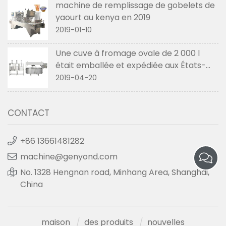
machine de remplissage de gobelets de
yaourt au kenya en 2019
2019-01-10
Une cuve à fromage ovale de 2 000 l
était emballée et expédiée aux États-
Unis en avril 2019
2019-04-20
CONTACT
+86 13661481282
machine@genyond.com
No. 1328 Hengnan road, Minhang Area, Shanghai,
China
maison
des produits
nouvelles