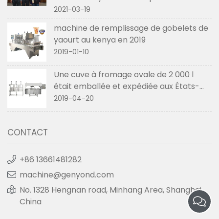
2021-03-19
machine de remplissage de gobelets de
yaourt au kenya en 2019
2019-01-10
Une cuve à fromage ovale de 2 000 l
était emballée et expédiée aux États-
Unis en avril 2019
2019-04-20
CONTACT
+86 13661481282
machine@genyond.com
No. 1328 Hengnan road, Minhang Area, Shanghai,
China