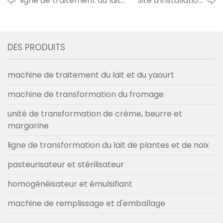
ligne de traitement du lait
Site d'installation
uht avec machine de
d'une usine de lait
remplissage aseptique
en poudre pour un
prête à être expédiée pour
client du
DES PRODUITS
le client du bhoutan en 2017
Bangladesh en
2016
machine de traitement du lait et du yaourt
machine de transformation du fromage
unité de transformation de crème, beurre et
margarine
ligne de transformation du lait de plantes et de noix
pasteurisateur et stérilisateur
homogénéisateur et émulsifiant
machine de remplissage et d'emballage