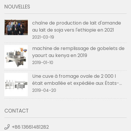
NOUVELLES
chaîne de production de lait d'amande
au lait de soja vers l'ethiopie en 2021
2021-03-19
machine de remplissage de gobelets de
yaourt au kenya en 2019
2019-01-10
Une cuve à fromage ovale de 2 000 l
était emballée et expédiée aux États-
Unis en avril 2019
2019-04-20
CONTACT
+86 13661481282