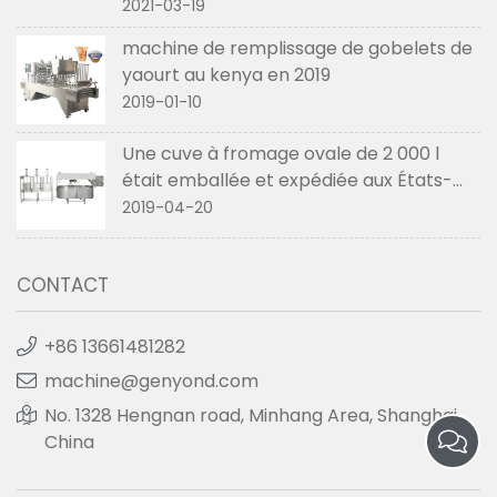
2021-03-19
machine de remplissage de gobelets de
yaourt au kenya en 2019
2019-01-10
Une cuve à fromage ovale de 2 000 l
était emballée et expédiée aux États-
Unis en avril 2019
2019-04-20
CONTACT
+86 13661481282
machine@genyond.com
No. 1328 Hengnan road, Minhang Area, Shanghai,
China