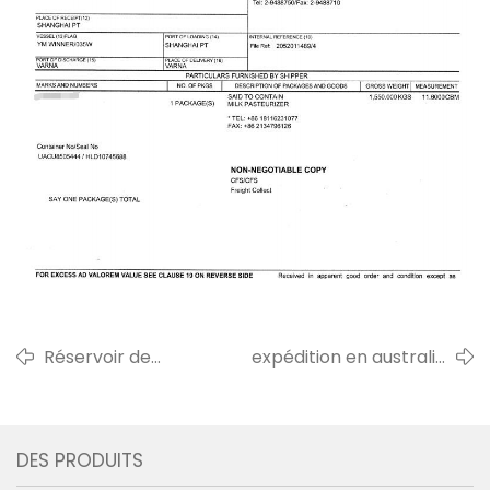
Réservoir de
expédition en australie
stockage de lait de
petite chaîne de
500 l prêt à être
production de lait
expédié en afrique
pasteurisé/pasteurisateur
DES PRODUITS
en 2020
en novembre 2021