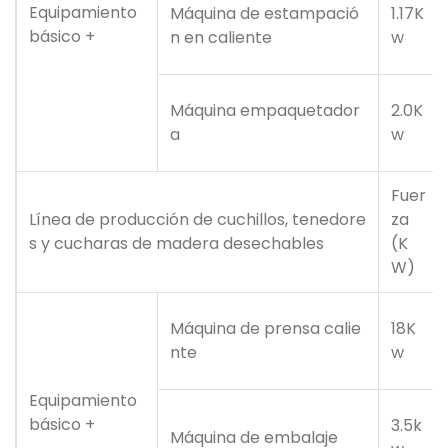
Equipamiento
Máquina de estampació
1.17K
básico +
n en caliente
w
Máquina empaquetador
2.0K
a
w
Fuer
Línea de producción de cuchillos, tenedore
za
s y cucharas de madera desechables
(K
W)
Máquina de prensa calie
18K
nte
w
Equipamiento
básico +
3.5k
Máquina de embalaje