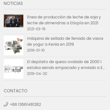
NOTICIAS
línea de producción de leche de soja y
leche de almendras a Etiopía en 2021
2021-03-19
máquina de sellado de llenado de vasos
de yogur a Kenia en 2019
2019-01-10
El depósito de queso ovalado de 2000 l
estaba siendo empacado y enviado a EE.
UU. en abril de 2019
2019-04-20
CONTACTO
+86 13661481282