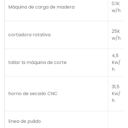
0.1K
Máquina de carga de madera
w/h
25K
cortadora rotativa
w/h
4,5
tallar la máquina de corte
Kw/
h
31,5
horno de secado CNC
Kw/
h
línea de pulido