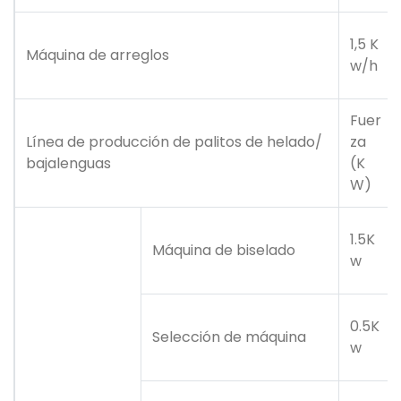
1,5 K
Máquina de arreglos
w/h
Fuer
Línea de producción de palitos de helado/
za
bajalenguas
(K
W)
1.5K
Máquina de biselado
w
0.5K
Selección de máquina
w