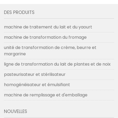
emballée et expédiée
automatique de 100 l
aux États-Unis en avril
pour un client philippin
DES PRODUITS
2019
en mai 2020
machine de traitement du lait et du yaourt
machine de transformation du fromage
unité de transformation de crème, beurre et
margarine
ligne de transformation du lait de plantes et de noix
pasteurisateur et stérilisateur
homogénéisateur et émulsifiant
machine de remplissage et d'emballage
NOUVELLES