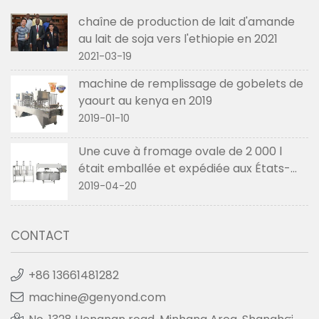
chaîne de production de lait d'amande
au lait de soja vers l'ethiopie en 2021
2021-03-19
machine de remplissage de gobelets de
yaourt au kenya en 2019
2019-01-10
Une cuve à fromage ovale de 2 000 l
était emballée et expédiée aux États-
Unis en avril 2019
2019-04-20
CONTACT
+86 13661481282
machine@genyond.com