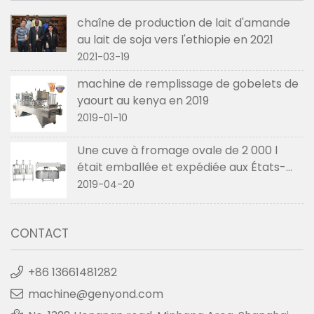
chaîne de production de lait d'amande
au lait de soja vers l'ethiopie en 2021
2021-03-19
machine de remplissage de gobelets de
yaourt au kenya en 2019
2019-01-10
Une cuve à fromage ovale de 2 000 l
était emballée et expédiée aux États-
Unis en avril 2019
2019-04-20
CONTACT
+86 13661481282
machine@genyond.com