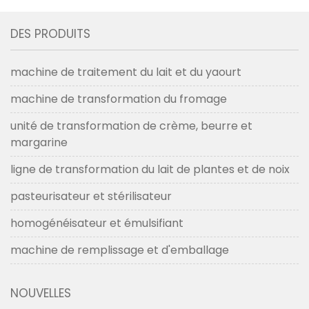
au lait pour un
étirage/moulage de
client malaisien en
fromage mozzarella pour
DES PRODUITS
2019
un client algérien
machine de traitement du lait et du yaourt
machine de transformation du fromage
unité de transformation de crème, beurre et
margarine
ligne de transformation du lait de plantes et de noix
pasteurisateur et stérilisateur
homogénéisateur et émulsifiant
machine de remplissage et d'emballage
NOUVELLES