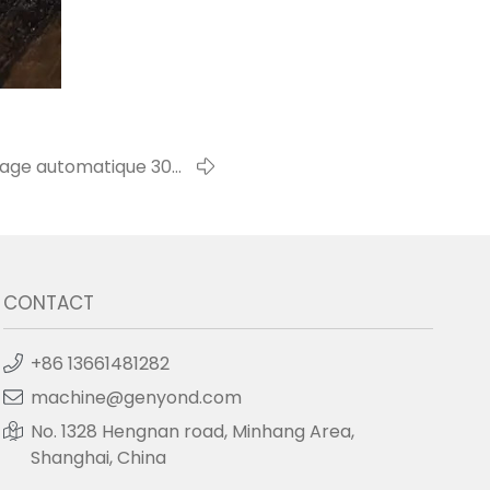
mage automatique 300l
xpédié aux philippines
CONTACT
+86 13661481282
machine@genyond.com
No. 1328 Hengnan road, Minhang Area,
Shanghai, China