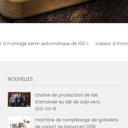
ur à fromage semi-automatique de 100 l
cuiseur à fro
in en mai 2020
e
NOUVELLES
chaîne de production de lait
d'amande au lait de soja vers
l'ethiopie en 2021
2021-03-19
machine de remplissage de gobelets
de yaourt au kenya en 2019