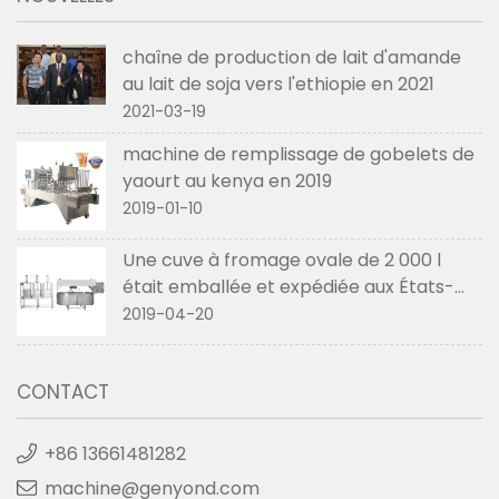
chaîne de production de lait d'amande
au lait de soja vers l'ethiopie en 2021
2021-03-19
machine de remplissage de gobelets de
yaourt au kenya en 2019
2019-01-10
Une cuve à fromage ovale de 2 000 l
était emballée et expédiée aux États-
Unis en avril 2019
2019-04-20
CONTACT
+86 13661481282
machine@genyond.com