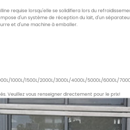
ine requise lorsqu'elle se solidifiera lors du refroidisseme
pose d'un système de réception du lait, d'un séparateur
eurre et d'une machine à emballer.
00L/1000L/1500L/2000L/3000L/4000L/5000L/6000L/7000L
s. Veuillez vous renseigner directement pour le prix!