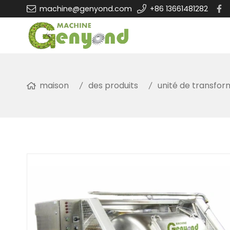
machine@genyond.com
+86 13661481282
maison
des produits
unité de transfor