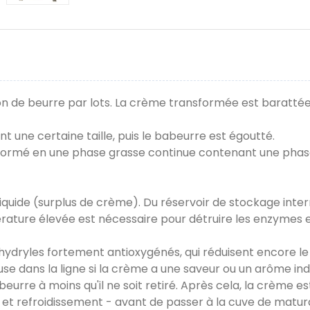
on de beurre par lots. La crème transformée est barattée d
nt une certaine taille, puis le babeurre est égoutté.
formé en une phase grasse continue contenant une phase 
 liquide (surplus de crème). Du réservoir de stockage inte
ature élevée est nécessaire pour détruire les enzymes et 
ydryles fortement antioxygénés, qui réduisent encore le 
se dans la ligne si la crème a une saveur ou un arôme in
beurre à moins qu'il ne soit retiré. Après cela, la crème 
 et refroidissement - avant de passer à la cuve de matur