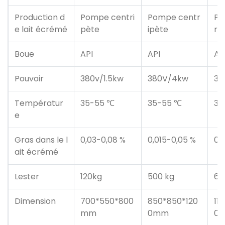
Production d
Pompe centri
Pompe centr
Po
e lait écrémé
pète
ipète
ri
Boue
API
API
AP
Pouvoir
380v/1.5kw
380V/4kw
38
Températur
35-55 ℃
35-55 ℃
35
e
Gras dans le l
0,03-0,08 %
0,015-0,05 %
0,
ait écrémé
Lester
120kg
500 kg
68
Dimension
700*550*800
850*850*120
11
mm
0mm
0