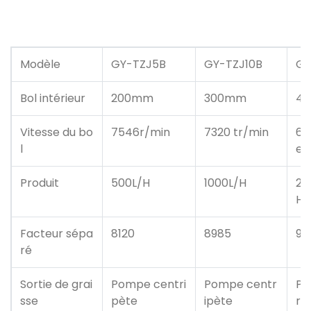
Modèle
GY-TZJ5B
GY-TZJ10B
GY
Bol intérieur
200mm
300mm
4
Vitesse du bo
7546r/min
7320 tr/min
65
l
e
Produit
500L/H
1000L/H
20
H
Facteur sépa
8120
8985
91
ré
Sortie de grai
Pompe centri
Pompe centr
Po
sse
pète
ipète
ri