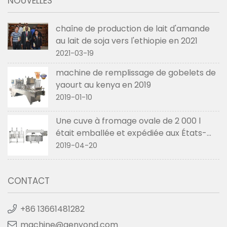
NOUVELLES
chaîne de production de lait d'amande
au lait de soja vers l'ethiopie en 2021
2021-03-19
machine de remplissage de gobelets de
yaourt au kenya en 2019
2019-01-10
Une cuve à fromage ovale de 2 000 l
était emballée et expédiée aux États-
Unis en avril 2019
2019-04-20
CONTACT
+86 13661481282
machine@genyond.com