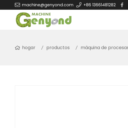
machine@genyond.com
+86 13661481282
hogar
productos
máquina de procesam