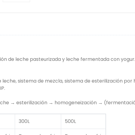
ción de leche pasteurizada y leche fermentada con yogur.
e leche, sistema de mezcla, sistema de esterilización po
IP.
leche → esterilización → homogeneización → (fermentaci
300L
500L