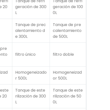
refri
Tanque de refri
Tanque de refri
e 20
geración de 300
geración de 100
L
0L
Tanque de prec
Tanque de pre
alentamiento d
calentamiento
e 300L
de 500L
 pre
ento
filtro único
filtro doble
izad
Homogeneizado
Homogeneizad
r 500L
or 500L
 este
Tanque de este
Tanque de este
e 20
rilización de 300
rilización de 50
L
0L