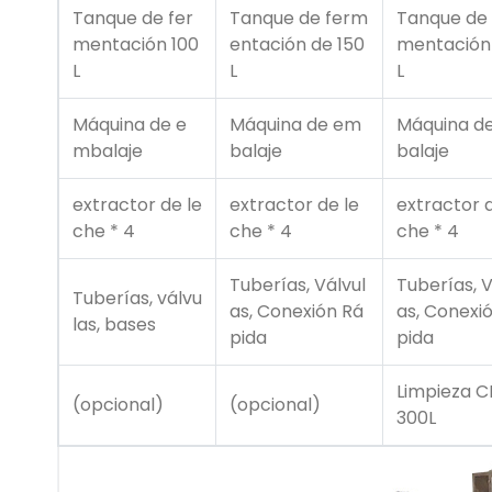
Tanque de fer
Tanque de ferm
Tanque de 
mentación 100
entación de 150
mentación
L
L
L
Máquina de e
Máquina de em
Máquina d
mbalaje
balaje
balaje
extractor de le
extractor de le
extractor d
che * 4
che * 4
che * 4
Tuberías, Válvul
Tuberías, V
Tuberías, válvu
as, Conexión Rá
as, Conexi
las, bases
pida
pida
Limpieza C
(opcional)
(opcional)
300L