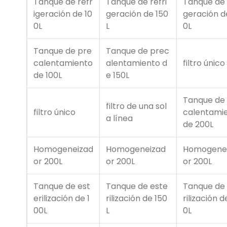
Tanque de refr
Tanque de refri
Tanque de 
igeración de 10
geración de 150
geración d
0L
L
0L
Tanque de pre
Tanque de prec
calentamiento
alentamiento d
filtro único
de 100L
e 150L
Tanque de
filtro de una sol
filtro único
calentami
a línea
de 200L
Homogeneizad
Homogeneizad
Homogene
or 200L
or 200L
or 200L
Tanque de est
Tanque de este
Tanque de
erilización de 1
rilización de 150
rilización d
00L
L
0L