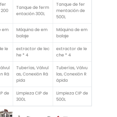
fer
Tanque de fer
Tanque de ferm
 200
mentación de
entación 300L
500L
e em
Máquina de em
Máquina de em
balaje
balaje
e le
extractor de lec
extractor de le
he * 4
che * 4
álvul
Tuberías, Válvul
Tuberías, Válvu
ón Rá
as, Conexión Rá
las, Conexión R
pida
ápida
IP de
Limpieza CIP de
Limpieza CIP de
300L
500L