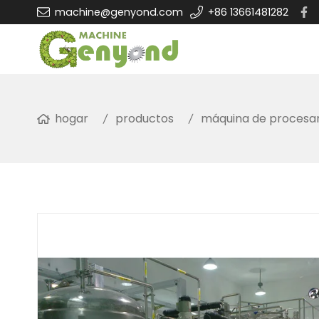
machine@genyond.com
+86 13661481282
hogar
productos
máquina de procesam