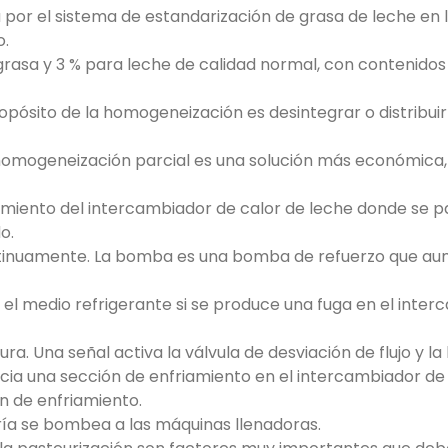
por el sistema de estandarización de grasa de leche en lí
o.
grasa y 3 % para leche de calidad normal, con contenidos 
opósito de la homogeneización es desintegrar o distribuir
 homogeneización parcial es una solución más económica
miento del intercambiador de calor de leche donde se pa
o.
tinuamente. La bomba es una bomba de refuerzo que aumen
el medio refrigerante si se produce una fuga en el inter
 Una señal activa la válvula de desviación de flujo y la l
cia una sección de enfriamiento en el intercambiador de c
ón de enfriamiento.
fría se bombea a las máquinas llenadoras.