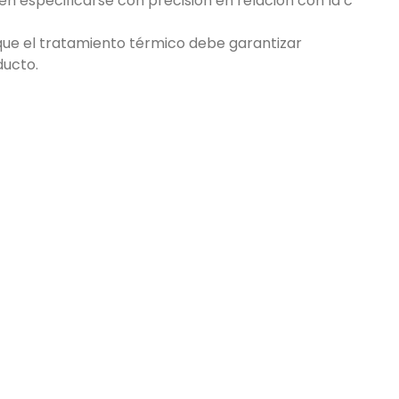
 especificarse con precisión en relación con la c
 que el tratamiento térmico debe garantizar
ducto.