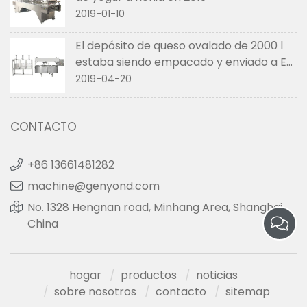
2019-01-10
El depósito de queso ovalado de 2000 l
estaba siendo empacado y enviado a EE.
UU. en abril de 2019
2019-04-20
CONTACTO
+86 13661481282
machine@genyond.com
No. 1328 Hengnan road, Minhang Area, Shanghai,
China
hogar
productos
noticias
sobre nosotros
contacto
sitemap