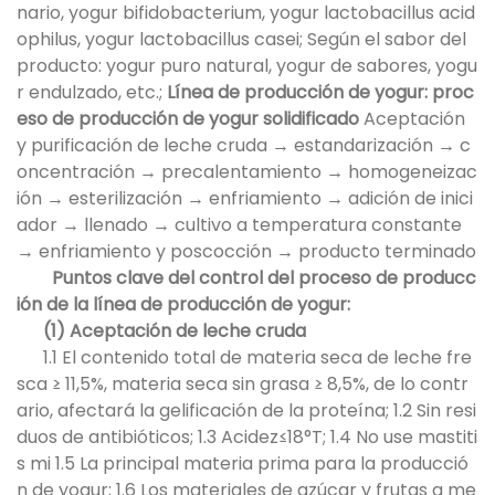
nario, yogur bifidobacterium, yogur lactobacillus acid
ophilus, yogur lactobacillus casei; Según el sabor del
producto: yogur puro natural, yogur de sabores, yogu
r endulzado, etc.;
Línea de producción de yogur: proc
eso de producción de yogur solidificado
Aceptación
y purificación de leche cruda → estandarización → c
oncentración → precalentamiento → homogeneizac
ión → esterilización → enfriamiento → adición de inici
ador → llenado → cultivo a temperatura constante
→ enfriamiento y poscocción → producto terminado
Puntos clave del control del proceso de producc
ión de la línea de producción de yogur:
(1) Aceptación de leche cruda
1.1 El contenido total de materia seca de leche fre
sca ≥ 11,5%, materia seca sin grasa ≥ 8,5%, de lo contr
ario, afectará la gelificación de la proteína; 1.2 Sin resi
duos de antibióticos; 1.3 Acidez≤18°T; 1.4 No use mastiti
s mi 1.5 La principal materia prima para la producció
n de yogur; 1.6 Los materiales de azúcar y frutas a me